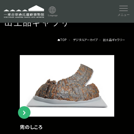
メニュー
Language
出土品ギャラリー
TOP
デジタルアーカイブ
出土品ギャラリー
兜のしころ