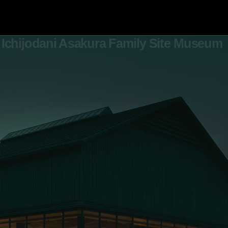
Ichijodani Asakura Family Site Museum
0776-41-7700
お問い合わせ