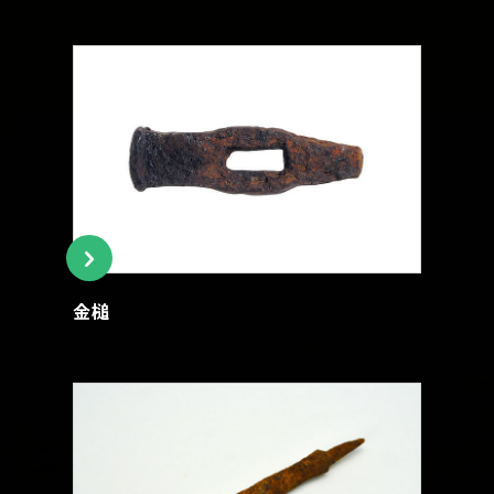
トップページ
Index
本日の博物館
Today
博物館のご案内
About
金槌
遺跡のご紹介
Site
アクセス
Access