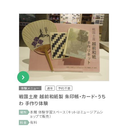
体験メニュー
通年
予約不要
戦国土産 越前和紙製 朱印帳・カード・うち
わ 手作り体験
本館 体験学習スペース（キットはミュージアムシ
場所
ョップで販売）
有料
料金