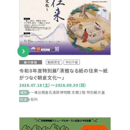
展示情報
期間限定
予約不要
令和８年度特別展「清雅なる紙の往来～紙
がつなぐ朝倉文化～」
2026.07.18
（土）
～2026.08.30
（日）
一乗谷朝倉氏遺跡博物館 本館２階 特別展示室
場所
有料
料金