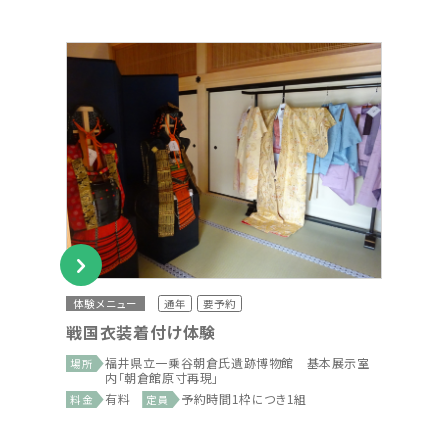
体験メニュー
通年
要予約
戦国衣装着付け体験
福井県立一乗谷朝倉氏遺跡博物館 基本展示室
場所
内「朝倉館原寸再現」
有料
予約時間1枠につき1組
料金
定員