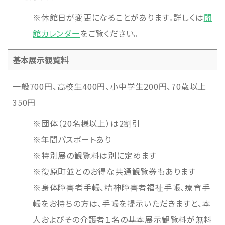
※休館日が変更になることがあります。詳しくは
開
トップページ
Index
館カレンダー
をご覧ください。
本日の博物館
Today
基本展示観覧料
博物館のご案内
About
一般700円、高校生400円、小中学生200円、70歳以上
350円
遺跡のご紹介
Site
※団体（20名様以上）は2割引
※年間パスポートあり
アクセス
Access
※特別展の観覧料は別に定めます
※復原町並とのお得な共通観覧券もあります
各種申請
Applications
※身体障害者手帳、精神障害者福祉手帳、療育手
帳をお持ちの方は、手帳を提示いただきますと、本
トピックス
Topics
人およびその介護者１名の基本展示観覧料が無料