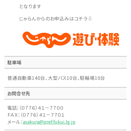
となります
イベント
Event
じゃらんからのお申込みはコチラ⇩
デジタルアーカイブ
Digital Archive
その他のご案内
Others
駐車場
普通自動車140台、大型バス10台、駐輪場10台
お問合せ先
電話：（０７７６）４１－７７００
ＦＡＸ：（０７７６）４１－７７０１
メール：
asakura@pref.fukui.lg.jp