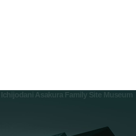
カレンダー
アクセス
展示案内
分館
各種申請
レンタサイクル
博物館ガイド
カフェ・ショップ
図録販売
Ichijodani Asakura Family Site Museum