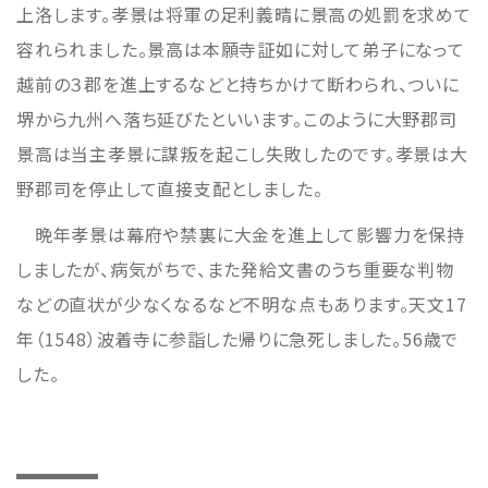
上洛します。孝景は将軍の足利義晴に景高の処罰を求めて
容れられました。景高は本願寺証如に対して弟子になって
越前の３郡を進上するなどと持ちかけて断わられ、ついに
堺から九州へ落ち延びたといいます。このように大野郡司
景高は当主孝景に謀叛を起こし失敗したのです。孝景は大
野郡司を停止して直接支配としました。
晩年孝景は幕府や禁裏に大金を進上して影響力を保持
しましたが、病気がちで、また発給文書のうち重要な判物
などの直状が少なくなるなど不明な点もあります。天文17
年（1548）波着寺に参詣した帰りに急死しました。56歳で
した。