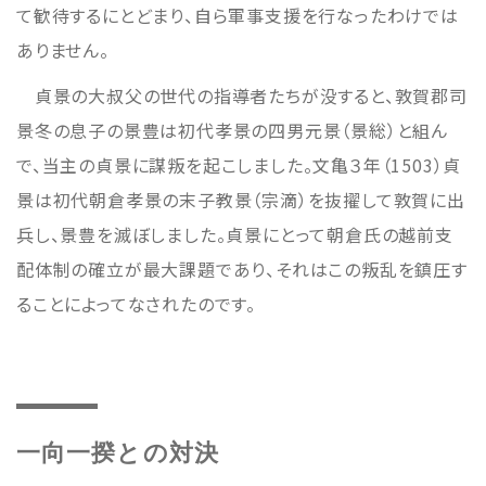
て歓待するにとどまり、自ら軍事支援を行なったわけでは
ありません。
貞景の大叔父の世代の指導者たちが没すると、敦賀郡司
景冬の息子の景豊は初代孝景の四男元景（景総）と組ん
で、当主の貞景に謀叛を起こしました。文亀３年（1503）貞
景は初代朝倉孝景の末子教景（宗滴）を抜擢して敦賀に出
兵し、景豊を滅ぼしました。貞景にとって朝倉氏の越前支
配体制の確立が最大課題であり、それはこの叛乱を鎮圧す
ることによってなされたのです。
一向一揆との対決