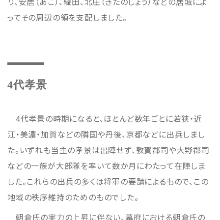
り、安居（あご）、織田、北庄（きたのしょう）などの居城によ
ってその周辺の領を支配しました。
4代孝景
4代孝景の時期になると、ほとんど数年ごとに若狭・近
江・美濃・加賀などの隣国や丹後、京都などに出兵しまし
た。いずれも当主の孝景は出陣せず、敦賀郡司や大野郡司
などの一族が大部隊を率いて数か月にわたって在陣しま
した。これらの出兵の多くは将軍の要請によるもので、この
地域の秩序維持のためのものでした。
朝倉氏の実力の上昇に伴ない、幕府における朝倉氏の