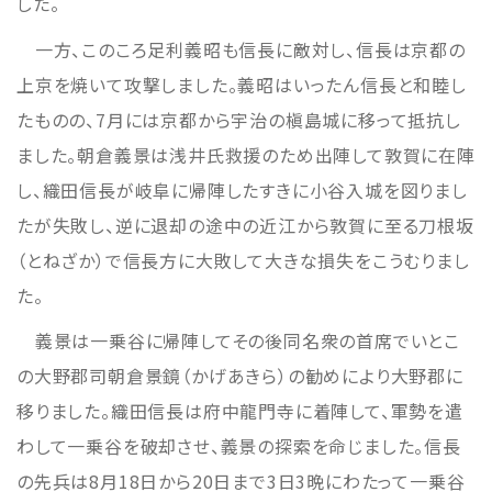
した。
一方、このころ足利義昭も信長に敵対し、信長は京都の
上京を焼いて攻撃しました。義昭はいったん信長と和睦し
たものの、7月には京都から宇治の槇島城に移って抵抗し
ました。朝倉義景は浅井氏救援のため出陣して敦賀に在陣
し、織田信長が岐阜に帰陣したすきに小谷入城を図りまし
たが失敗し、逆に退却の途中の近江から敦賀に至る刀根坂
（とねざか）で信長方に大敗して大きな損失をこうむりまし
た。
義景は一乗谷に帰陣してその後同名衆の首席でいとこ
の大野郡司朝倉景鏡（かげあきら）の勧めにより大野郡に
移りました。織田信長は府中龍門寺に着陣して、軍勢を遣
わして一乗谷を破却させ、義景の探索を命じました。信長
の先兵は8月18日から20日まで3日3晩にわたって一乗谷