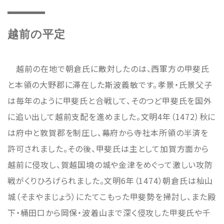
越前の平定
越前の在地で朝倉氏に敵対したのは、西軍方の甲斐氏
と本領の大野郡に滞在した斯波義敏です。孝景・氏景父子
は毎年のように甲斐氏と合戦して、そのつど甲斐氏を国外
に追い出して越前支配を進めました。文明4年（1472）秋に
は府中と敦賀郡を制圧し、幕府から寺社本所領の半済を
許可されました。その後、甲斐氏は主として加賀方面から
越前に侵攻し、賀越国境の城や金津をめぐって激しい攻防
戦がくりひろげられました。文明6年（1474）朝倉氏は杣山
城（そまやまじょう）にたてこもった甲斐勢を掃討し、また殿
下・桶田口から岡保・波着山まで深く侵攻した甲斐氏や千