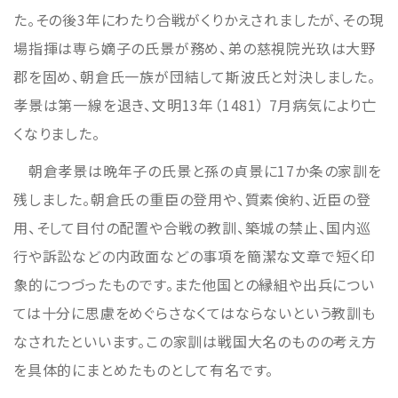
た。その後3年にわたり合戦がくりかえされましたが、その現
場指揮は専ら嫡子の氏景が務め、弟の慈視院光玖は大野
郡を固め、朝倉氏一族が団結して斯波氏と対決しました。
孝景は第一線を退き、文明13年（1481） 7月病気により亡
くなりました。
朝倉孝景は晩年子の氏景と孫の貞景に17か条の家訓を
残しました。朝倉氏の重臣の登用や、質素倹約、近臣の登
用、そして目付の配置や合戦の教訓、築城の禁止、国内巡
行や訴訟などの内政面などの事項を簡潔な文章で短く印
象的につづったものです。また他国との縁組や出兵につい
ては十分に思慮をめぐらさなくてはならないという教訓も
なされたといいます。この家訓は戦国大名のものの考え方
を具体的にまとめたものとして有名です。