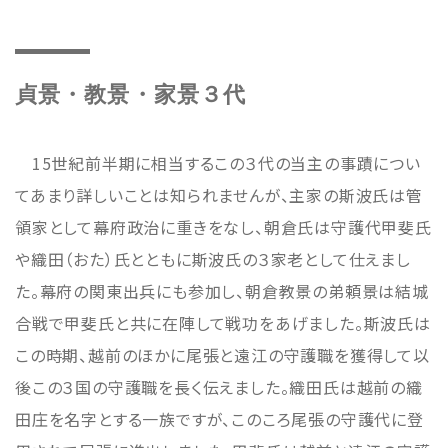
貞景・教景・家景３代
15世紀前半期に相当するこの３代の当主の事蹟につい
てあまり詳しいことは知られませんが、主家の斯波氏は管
領家として幕府政治に重きをなし、朝倉氏は守護代甲斐氏
や織田（おた）氏とともに斯波氏の３家老として仕えまし
た。幕府の関東出兵にも参加し、朝倉教景の弟頼景は結城
合戦で甲斐氏と共に在陣して戦功をあげました。斯波氏は
この時期、越前のほかに尾張と遠江の守護職を獲得して以
後この３国の守護職を長く伝えました。織田氏は越前の織
田庄を名字とする一族ですが、このころ尾張の守護代に登