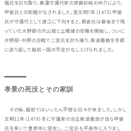
福氏を討ち取り、美濃守護代家の斎藤妙純の仲介により、
甲斐氏との和睦がなされました。翌文明7年（1475）甲斐
氏が守護代として遠江に下向すると、朝倉氏は最後まで残
っていた大野郡の犬山城と土橋城の攻略を開始し、ついに
井野部・中野の合戦で二宮氏を討ち捕り、斯波義敏を京都
に送り返して越前一国の平定がなしとげられました。
孝景の死没とその家訓
その後、越前ではいったん平穏な日々が来ました。しかし
文明11年（1479）冬に守護家の当主斯波義良が自ら甲斐
氏を率いて豊原寺に侵攻し、二宮氏も平泉寺に入りまし