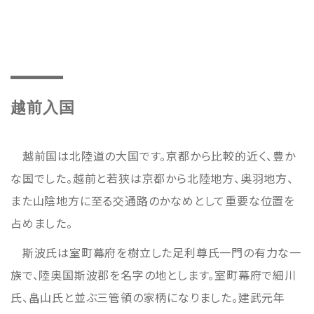
アクセス
Access
各種申請
Applications
トピックス
Topics
越前入国
イベント
Event
越前国は北陸道の大国です。京都から比較的近く、豊か
な国でした。越前と若狭は京都から北陸地方、奥羽地方、
デジタルアーカイブ
Digital Archive
また山陰地方に至る交通路のかなめとして重要な位置を
占めました。
その他のご案内
Others
斯波氏は室町幕府を樹立した足利尊氏一門の有力な一
族で、陸奥国斯波郡を名字の地とします。室町幕府で細川
氏、畠山氏と並ぶ三管領の家柄になりました。建武元年