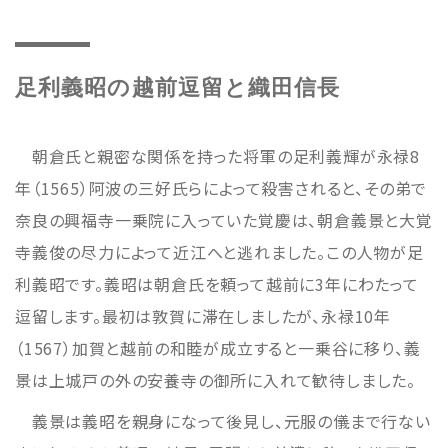
足利義昭の越前逗留と織田信長
朝倉氏と親密な関係を持った将軍の足利義輝が永禄8
年（1565）阿波の三好氏らによって殺害されると、その弟で
奈良の興福寺一乗院に入っていた覚慶は、朝倉義景と大覚
寺義俊の尽力によって近江へと逃れました。この人物が足
利義昭です。義昭は朝倉氏を頼って越前に3年にわたって
逗留します。最初は敦賀に滞在しましたが、永禄10年
（1567）加賀と越前の和睦が成立すると一乗谷に移り、義
景は上城戸の外の安養寺の御所に入れて歓待しました。
義景は義昭を親身になって後見し、元服の儀まで行ない