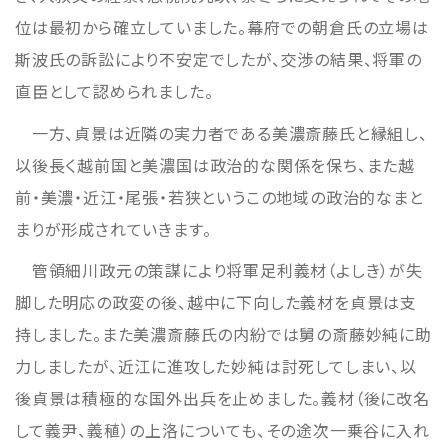
位は最初から確立していました。幕府での朝倉氏の立場は
斯波氏の訴訟により不安定でしたが、交渉の結果、将軍の
直臣として認められました。
一方、貞景は近隣の実力者である美濃斎藤氏と縁組し、
以後長く越前国と美濃国は政治的な関係を保ち、また越
前・美濃・近江・尾張・若狭というこの地域の政治的なまと
まりが形成されていきます。
管領細川政元の策謀により将軍足利義材（よしき）が失
脚した明応の政変の後、越中に下向した義材を貞景は支
持しました。また美濃斎藤氏の内紛では舅の斎藤妙純に助
力しましたが、近江に進攻した妙純は討死してしまい、以
後貞景は積極的な国外出兵を止めました。義材（後に改名
して義尹、義稙）の上洛についても、その途次一乗谷に入れ