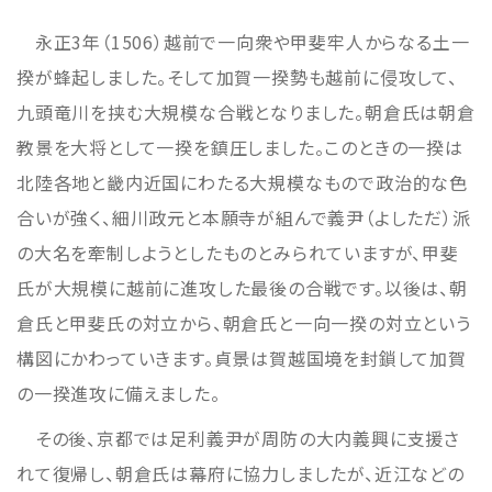
永正3年（1506）越前で一向衆や甲斐牢人からなる土一
揆が蜂起しました。そして加賀一揆勢も越前に侵攻して、
九頭竜川を挟む大規模な合戦となりました。朝倉氏は朝倉
教景を大将として一揆を鎮圧しました。このときの一揆は
北陸各地と畿内近国にわたる大規模なもので政治的な色
合いが強く、細川政元と本願寺が組んで義尹（よしただ）派
の大名を牽制しようとしたものとみられていますが、甲斐
氏が大規模に越前に進攻した最後の合戦です。以後は、朝
倉氏と甲斐氏の対立から、朝倉氏と一向一揆の対立という
構図にかわっていきます。貞景は賀越国境を封鎖して加賀
の一揆進攻に備えました。
その後、京都では足利義尹が周防の大内義興に支援さ
れて復帰し、朝倉氏は幕府に協力しましたが、近江などの