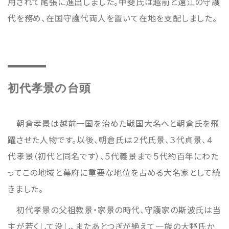
用されて尾張に進出しました。甲斐氏は越前と遠江の守護
代を務め、在国守護代両人を置いて在地を支配しました。
初代孝景の台頭
朝倉孝景は越前一国を治めた戦国大名へと朝倉氏を飛
躍させた人物です。以後、朝倉氏は２代氏景、３代貞景、４
代孝景（初代と同名です）、５代義景まで５代約百年にわた
ってこの地域と幕府に重要な地位を占める大名家として続
きました。
初代孝景の父祖教景・家景の時代、守護家の斯波氏は当
主が若くして没し、またあとつぎが絶えて一族の大野氏か