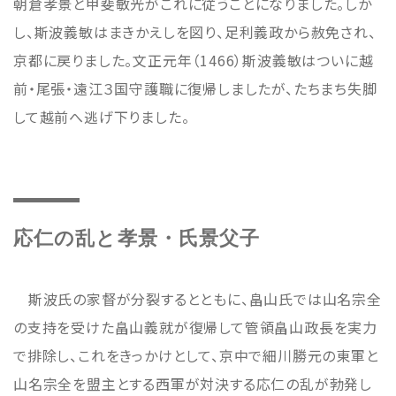
朝倉孝景と甲斐敏光がこれに従うことになりました。しか
し、斯波義敏はまきかえしを図り、足利義政から赦免され、
京都に戻りました。文正元年（1466）斯波義敏はついに越
前・尾張・遠江３国守護職に復帰しましたが、たちまち失脚
して越前へ逃げ下りました。
応仁の乱と孝景・氏景父子
斯波氏の家督が分裂するとともに、畠山氏では山名宗全
の支持を受けた畠山義就が復帰して管領畠山政長を実力
で排除し、これをきっかけとして、京中で細川勝元の東軍と
山名宗全を盟主とする西軍が対決する応仁の乱が勃発し