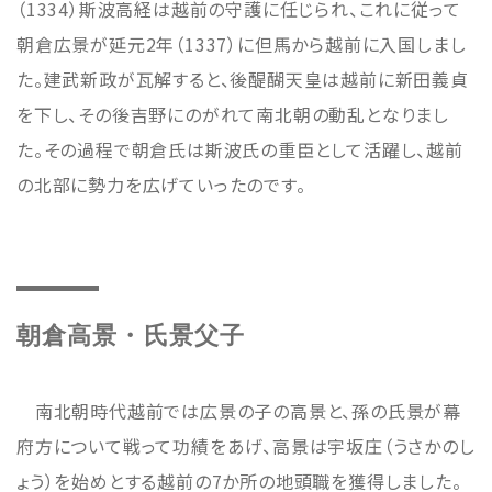
（1334）斯波高経は越前の守護に任じられ、これに従って
朝倉広景が延元2年（1337）に但馬から越前に入国しまし
た。建武新政が瓦解すると、後醍醐天皇は越前に新田義貞
を下し、その後吉野にのがれて南北朝の動乱となりまし
た。その過程で朝倉氏は斯波氏の重臣として活躍し、越前
の北部に勢力を広げていったのです。
朝倉高景・氏景父子
南北朝時代越前では広景の子の高景と、孫の氏景が幕
府方について戦って功績をあげ、高景は宇坂庄（うさかのし
ょう）を始めとする越前の7か所の地頭職を獲得しました。