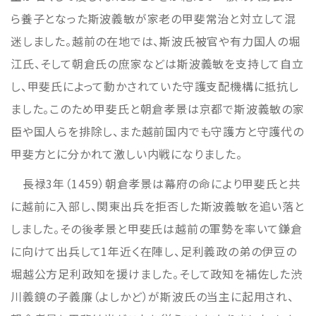
ら養子となった斯波義敏が家老の甲斐常治と対立して混
迷しました。越前の在地では、斯波氏被官や有力国人の堀
江氏、そして朝倉氏の庶家などは斯波義敏を支持して自立
し、甲斐氏によって動かされていた守護支配機構に抵抗し
ました。このため甲斐氏と朝倉孝景は京都で斯波義敏の家
臣や国人らを排除し、また越前国内でも守護方と守護代の
甲斐方とに分かれて激しい内戦になりました。
長禄3年（1459）朝倉孝景は幕府の命により甲斐氏と共
に越前に入部し、関東出兵を拒否した斯波義敏を追い落と
しました。その後孝景と甲斐氏は越前の軍勢を率いて鎌倉
に向けて出兵して1年近く在陣し、足利義政の弟の伊豆の
堀越公方足利政知を援けました。そして政知を補佐した渋
川義鏡の子義廉（よしかど）が斯波氏の当主に起用され、