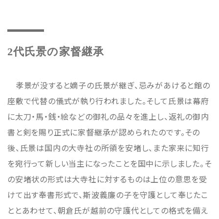
2代氏景の家督継承
孝景が没すると嫡子の氏景が継ぎ、忌みがあけると館の
座敷で代替の儀式が執り行われました。そして氏景は幕府
に太刀・馬・銭・絵などの御礼の品々を進上し、返礼の御内
書と剣を賜り正式に家督継承が認められたのです。その
後、氏景は国内の大寺社の所領を安堵し、また家来に知行
を宛行って新しい当主になったことを国中に示しました。そ
の安堵状の形式は大寺社に対するものは上位の意思を受
けて出す奉書形式で、斯波義廉の子を守護として奉じたこ
ととあわせて、朝倉氏が越前の守護代としての格式を備え