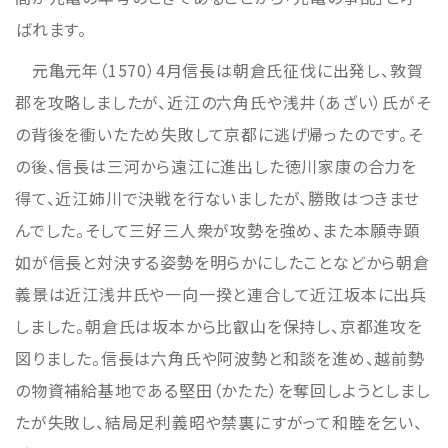
ばれます。
元亀元年（1570）4月信長は朝倉氏征伐に出発し、敦賀
郡を攻略しましたが、近江の六角氏や浅井（あざい）氏がそ
の背後を衝いたため失敗して京都に逃げ帰ったのです。そ
の後、信長は三河から遠江に進出した徳川家康の合力を
得て、近江姉川で決戦を行ないましたが、勝敗はつきませ
んでした。そして三好三人衆が攻勢を強め、また本願寺顕
如が信長と対決する姿勢を明らかにしたことなどから朝倉
義景は近江浅井氏や一向一揆と連合して近江坂本に出兵
しました。朝倉氏は坂本から比叡山を保持し、京都進攻を
図りました。信長は六角氏や阿波勢と和談を進め、越前勢
の物資補給基地である堅田（かたた）を奪回しようとしまし
たが失敗し、結局足利義昭や禁裏にすがって和睦を乞い、