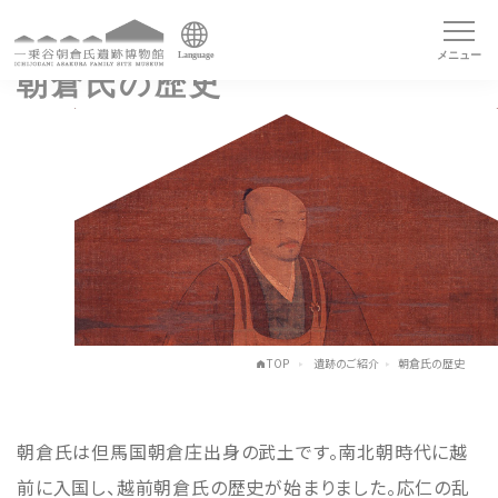
メニュー
Language
朝倉氏の歴史
TOP
遺跡のご紹介
朝倉氏の歴史
朝倉氏は但馬国朝倉庄出身の武土です。南北朝時代に越
前に入国し、越前朝倉氏の歴史が始まりました。応仁の乱