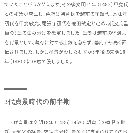
ていたことがうかがえます。その後文明15年（1483）甲斐氏
との和議が成立し、幕府は朝倉氏を越前の守護代、遠江守
護代を甲斐敏光、尾張守護代を織田敏定と定め、斯波氏重
臣の3氏の住み分けを確定しました。氏景は越前の経済力
を背景として、幕府に対する出銭を怠らず、幕府から高く評
価されました。しかし孝景が没したわずか5年後の文明18
年（1486）に38歳で没しました。
3代貞景時代の前半期
３代貞景は文明18年（1486）14歳で朝倉氏の家督を継
ぎ、大叔父の経景、慈視院光玖、景冬らに支えられてその地