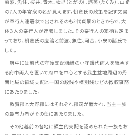
前波、魚住、桜井、青木、栂野（とがの）、詫美（たくみ）、山崎
の7人の年寄衆の名が見えます。朝倉氏の政策を記す文書
が奉行人連署状で出されるのも3代貞景のときからで、大
体３人の奉行人が連署しました。その奉行人の家柄も定ま
っており、朝倉氏の庶流と前波、魚住、河合、小泉の諸氏で
した。
府中には前代の守護支配機構の小守護代両人を継承す
る府中両人を置いて府中を中心とする武生盆地周辺の丹
南地域の領域支配と一国の段銭や棟別銭などの徴収事務
にあたりました。
敦賀郡と大野郡にはそれぞれ郡司が置かれ、当主一族
の最有力者がその任にあたりました。
その他越前の各地に領主的支配を認められた一族もお