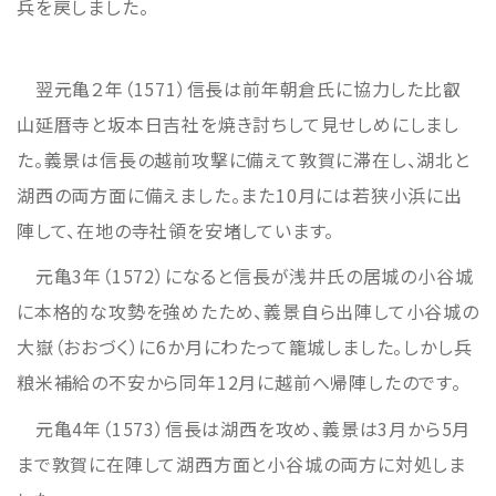
兵を戻しました。
翌元亀２年（1571）信長は前年朝倉氏に協力した比叡
山延暦寺と坂本日吉社を焼き討ちして見せしめにしまし
た。義景は信長の越前攻撃に備えて敦賀に滞在し、湖北と
湖西の両方面に備えました。また10月には若狭小浜に出
陣して、在地の寺社領を安堵しています。
元亀3年（1572）になると信長が浅井氏の居城の小谷城
に本格的な攻勢を強めたため、義景自ら出陣して小谷城の
大嶽（おおづく）に6か月にわたって籠城しました。しかし兵
粮米補給の不安から同年12月に越前へ帰陣したのです。
元亀4年（1573）信長は湖西を攻め、義景は3月から5月
まで敦賀に在陣して湖西方面と小谷城の両方に対処しま