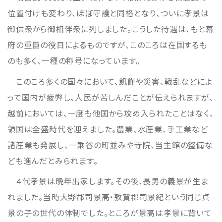
位置付けも変わり、ほぼ守護と同格となり、ついに孝景は
御供衆から御相伴衆に列しました。こうした待遇は、もと幕
府の重臣の役目によるものですが、このころは在国するも
のも多く、一種の称号になっています。
このころ多くの国々において、飢饉や災害、戦乱などによ
って国内が疲弊し、人民が苦しんだことが伝えられますが、
越前においては、一度も他国から攻め入られたことはなく、
領国は全盛時代を迎えました。農業、水産業、手工業など
諸産業も発展し、一乗谷の町並みや寺院、当主館の整備な
ども進んだとみられます。
４代孝景は晩年出家します。その後、長男の義景が生ま
れました。当時大野郡司景高・敦賀郡司景紀という同じ貞
景の子の世代の体制でした。ところが景高は孝景に背いて