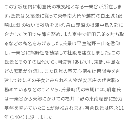
この宇坂庄内に朝倉氏の根拠地となる一乗谷が所在しま
す。氏景は父高景に従って東寺南大門や越前の白土城（鎗
噛山城）の戦いで戦功をあげ、畠山義深の摂津中島入部に
合力して吹田で先陣を務め、また京中で新田兄弟を討ち取
るなどの高名をあげました。氏景は平生熊野三山を信仰
し、一乗谷に熊野社を勧請して社殿を建立しました。この
氏景とその子の世代から、阿波賀（あばか）、東郷、中島な
どの庶家が分流し、また氏景の室天心清祐は南陽寺を創
建して後にその子女とみられる人物が安原庄の代官職を
務めているなどのことから、氏景時代の末期には、朝倉氏
は一乗谷から東郷にかけての福井平野の東南端部に勢力
基盤を置いていたことが類推されます。朝倉氏景は応永11
年（1404）に没しました。