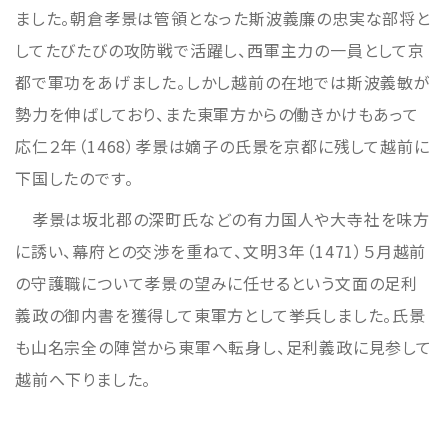
ました。朝倉孝景は管領となった斯波義廉の忠実な部将と
してたびたびの攻防戦で活躍し、西軍主力の一員として京
都で軍功をあげました。しかし越前の在地では斯波義敏が
勢力を伸ばしており、また東軍方からの働きかけもあって
応仁２年（1468）孝景は嫡子の氏景を京都に残して越前に
下国したのです。
孝景は坂北郡の深町氏などの有力国人や大寺社を味方
に誘い、幕府との交渉を重ねて、文明３年（1471）５月越前
の守護職について孝景の望みに任せるという文面の足利
義政の御内書を獲得して東軍方として挙兵しました。氏景
も山名宗全の陣営から東軍へ転身し、足利義政に見参して
越前へ下りました。