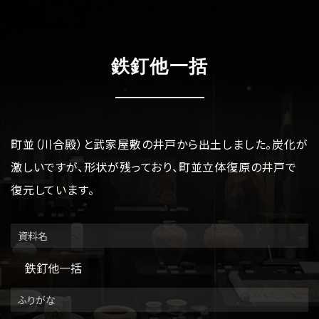
博物館のご案内
About
遺跡のご紹介
Site
鉄釘他一括
アクセス
Access
各種申請
町並（川合殿）と武家屋敷の井戸から出土しました。炭化が
Applications
激しいですが、形状が残っており、町並立体復原の井戸で
トピックス
Topics
復元しています。
イベント
Event
資料名
鉄釘他一括
デジタルアーカイブ
Digital Archive
ふりがな
その他のご案内
Others