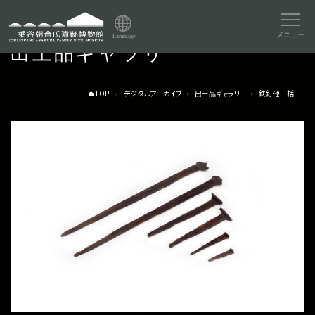
メニュー
Language
出土品ギャラリー
TOP
デジタルアーカイブ
出土品ギャラリー
鉄釘他一括
トップページ
Index
本日の博物館
Today