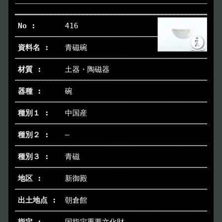
416
青磁碗
土器・陶磁器
碗
中国産
―
青磁
新御殿
朝倉館