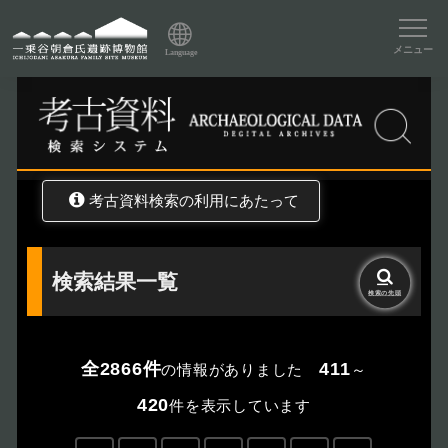
資料データベーストップ
メニュー
Language
トップ
資料データベース
考古資料検索
考古資料検索の利用にあたって
検索結果一覧
検索の
先頭
全2866件
411
の情報がありました
～
420
件を表示しています