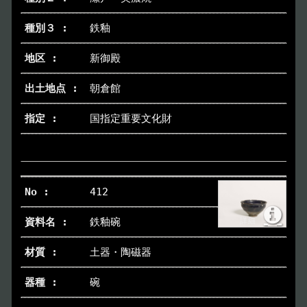
鉄釉
トップページ
Index
新御殿
本日の博物館
Today
朝倉館
国指定重要文化財
博物館のご案内
About
遺跡のご紹介
Site
412
アクセス
Access
鉄釉碗
各種申請
土器・陶磁器
Applications
碗
トピックス
Topics