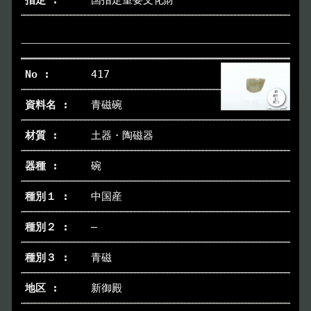
国指定重要文化財
417
青磁碗
土器・陶磁器
碗
中国産
―
青磁
新御殿