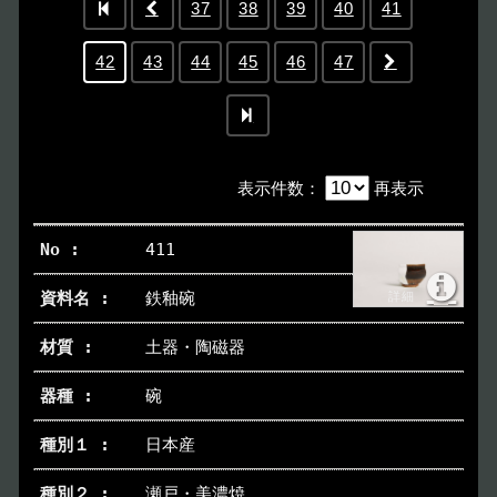
37
38
39
40
41
42
43
44
45
46
47
表示件数
：
再表示
411
鉄釉碗
土器・陶磁器
碗
日本産
瀬戸・美濃焼