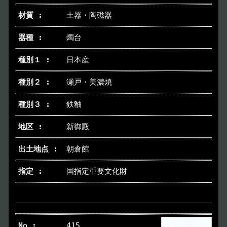
土器・陶磁器
燭台
日本産
瀬戸・美濃焼
鉄釉
新御殿
朝倉館
国指定重要文化財
415