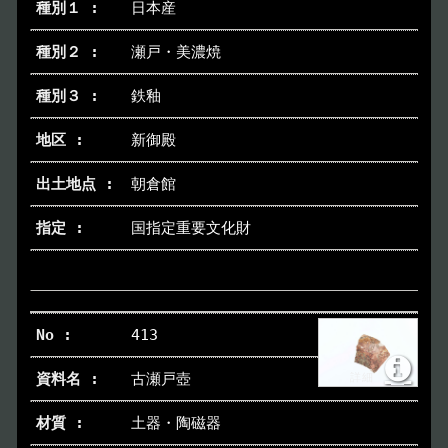
日本産
イベント
Event
瀬戸・美濃焼
鉄釉
デジタルアーカイブ
Digital Archive
新御殿
その他のご案内
Others
朝倉館
国指定重要文化財
413
古瀬戸壺
土器・陶磁器