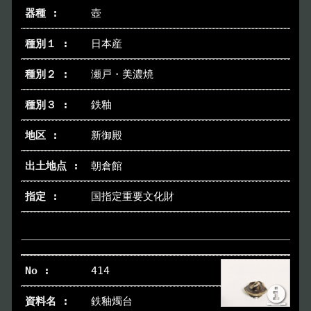
壺
日本産
瀬戸・美濃焼
鉄釉
新御殿
朝倉館
国指定重要文化財
414
鉄釉燭台