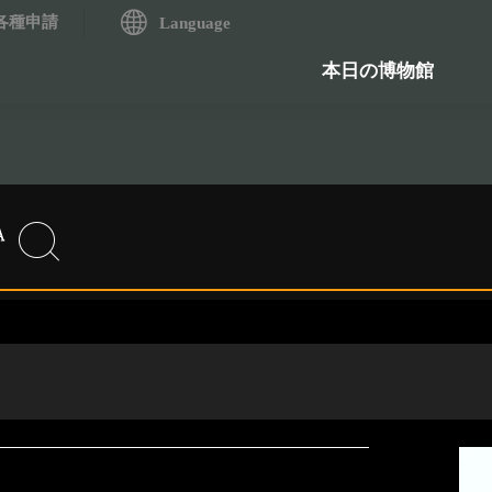
各種申請
システム
Language
歴史資料検索システム
石造物
本日の博物館