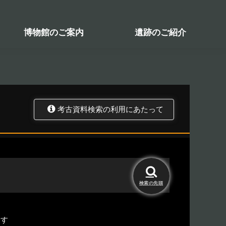
検索システム
関係図書一覧
トップ
資料データベース
考古資料検索
博物館のご案内
遺跡のご紹介
考古資料検索の利用にあたって
検索の
先頭
ます