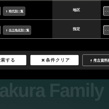
地区
時代別一覧
指定
出土地点別一覧
検索する
条件クリア
考古資料
sakura Famil