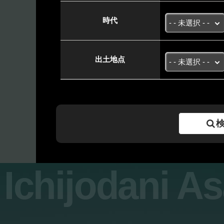
時代
出土地点
Ichijodani A