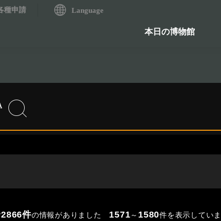
各種申請
システム
Language
歴史資料検索システム
石造物
本日の博物館
2866件
1571
1580
の情報がありました
～
件を表示してい