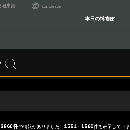
各種申請
システム
Language
歴史資料検索システム
石造物
本日の博物館
2866件
1551
1560
の情報がありました
～
件を表示してい