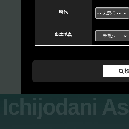
時代
出土地点
Ichijodani A