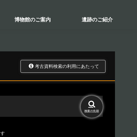
検索システム
関係図書一覧
トップ
資料データベース
考古資料検索
博物館のご案内
遺跡のご紹介
考古資料検索の利用にあたって
検索の
先頭
ます