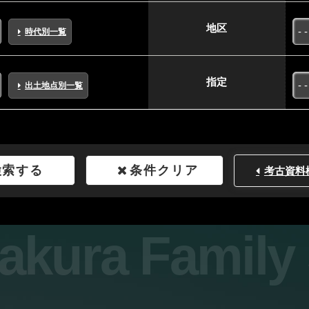
地区
時代別一覧
指定
出土地点別一覧
検索する
条件クリア
考古資料
sakura Famil