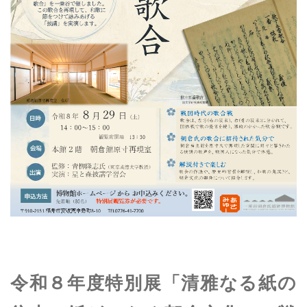
本日の博物館
Today
博物館のご案内
About
遺跡のご紹介
Site
アクセス
Access
各種申請
Applications
トピックス
Topics
イベント
Event
令和８年度特別展「清雅なる紙の