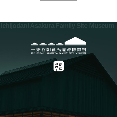
Ichijodani Asakura Family Site Museum
0776-41-7700
お問い合わせ