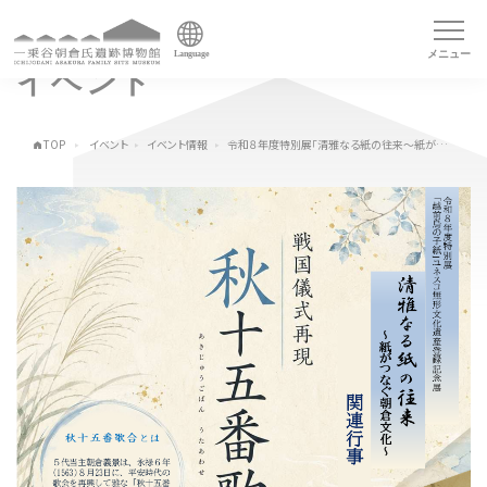
メニュー
Language
イベント
TOP
イベント
イベント情報
令和８年度特別展「清雅なる紙の往来～紙がつなぐ朝倉文化～」戦国儀式再現「秋十五番歌合」～戦国歌合戦～
トップページ
Index