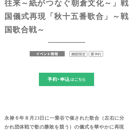
往来～紙がつなぐ朝倉文化～」戦
デジタルアーカイブ
Digital Archive
国儀式再現「秋十五番歌合」～戦
その他のご案内
Others
国歌合戦～
イベント情報
期間限定
要予約
予約・申込
はこちら
永禄６年８月23日に一乗谷で催された歌合（左右に分
かれ団体戦で歌の勝敗を競う）の儀式を華やかに再現