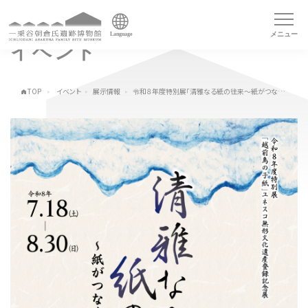
メニュー
Language
イベント
TOP
イベント
展示情報
令和８年度特別展「清雅なる紙の往来～紙がつなぐ朝倉文化～」