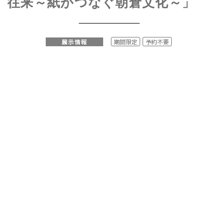
往来～紙がつなぐ朝倉文化～」
展示情報
期間限定
予約不要
トップページ
Index
本日の博物館
Today
博物館のご案内
About
遺跡のご紹介
Site
2026年7月18日
（土）
～2026年8月30日
開催期間
（日）
アクセス
Access
一乗谷朝倉氏遺跡博物館 本館２階 特別展
場所
各種申請
Applications
示室