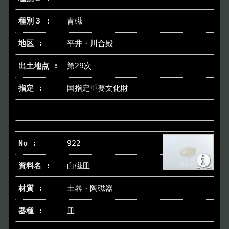
青磁
トップページ
Index
平井・川合殿
本日の博物館
Today
第29次
国指定重要文化財
博物館のご案内
About
遺跡のご紹介
Site
922
アクセス
Access
白磁皿
各種申請
土器・陶磁器
Applications
皿
トピックス
Topics