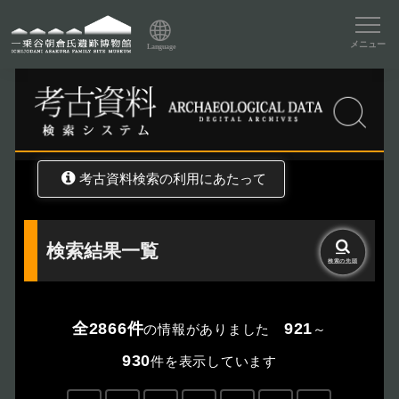
資料データベーストップ
メニュー
Language
トップ
資料データベース
考古資料検索
考古資料検索の利用にあたって
検索結果一覧
検索の
先頭
全2866件
921
の情報がありました
～
930
件を表示しています