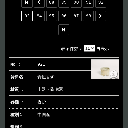
88
89
90
91
92
93
94
95
96
97
98
表示件数
：
再表示
921
青磁香炉
土器・陶磁器
香炉
中国産
―