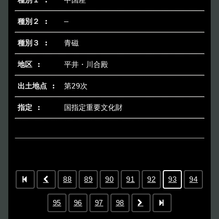
中国産
―
青磁
平井・川合殿
第29次
国指定重要文化財
88
89
90
91
92
93
94
95
96
97
98