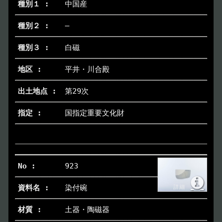
中国産
イベント
Event
―
白磁
デジタルアーカイブ
Digital Archive
平井・川合殿
その他のご案内
Others
第29次
国指定重要文化財
923
染付碗
土器・陶磁器