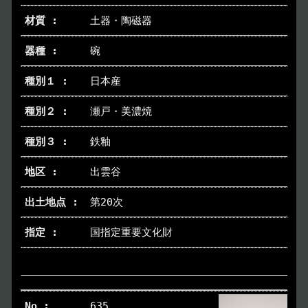
土器・陶磁器
碗
日本産
瀬戸・美濃焼
鉄釉
出雲谷
第20次
国指定重要文化財
635