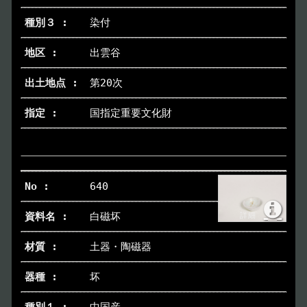
染付
出雲谷
第20次
国指定重要文化財
640
白磁坏
土器・陶磁器
坏