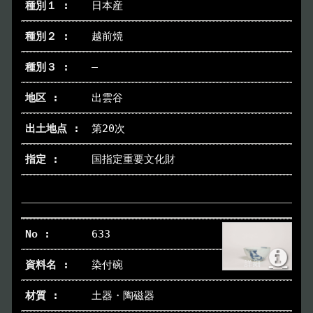
日本産
イベント
Event
越前焼
―
デジタルアーカイブ
Digital Archive
出雲谷
その他のご案内
Others
第20次
国指定重要文化財
633
染付碗
土器・陶磁器