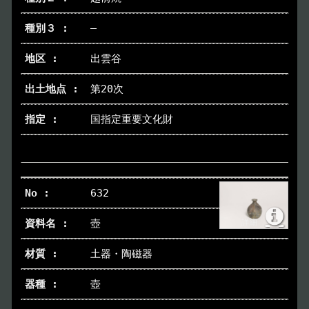
―
トップページ
Index
出雲谷
本日の博物館
Today
第20次
国指定重要文化財
博物館のご案内
About
遺跡のご紹介
Site
632
アクセス
Access
壺
各種申請
土器・陶磁器
Applications
壺
トピックス
Topics