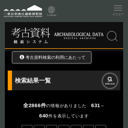
資料データベーストップ
メニュー
Language
トップ
資料データベース
考古資料検索
考古資料検索の利用にあたって
検索結果一覧
検索の
先頭
全2866件
631
の情報がありました
～
640
件を表示しています