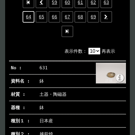
59
60
61
62
63
64
65
66
67
68
69
表示件数
：
再表示
631
鉢
土器・陶磁器
鉢
日本産
越前焼