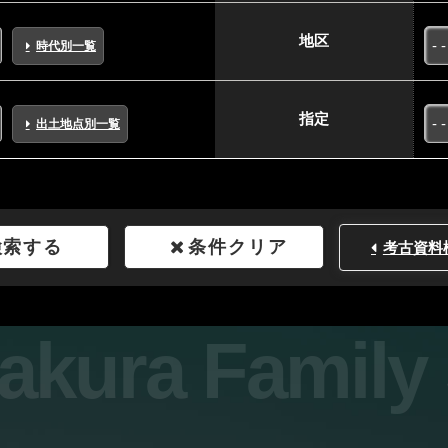
地区
時代別一覧
指定
出土地点別一覧
検索する
条件クリア
考古資料
sakura Famil