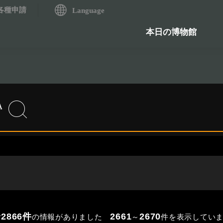
各種申請
システム
Language
歴史資料検索システム
石造物
本日の博物館
2866件
2661
2670
の情報がありました
～
件を表示してい