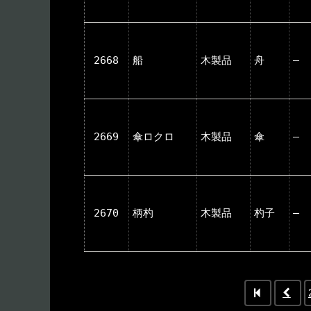
2668
船
木製品
舟
―
2669
傘ロクロ
木製品
傘
―
2670
柄杓
木製品
杓子
―