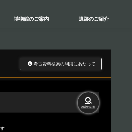
検索システム
関係図書一覧
トップ
資料データベース
考古資料検索
博物館のご案内
遺跡のご紹介
考古資料検索の利用にあたって
検索の
先頭
ます