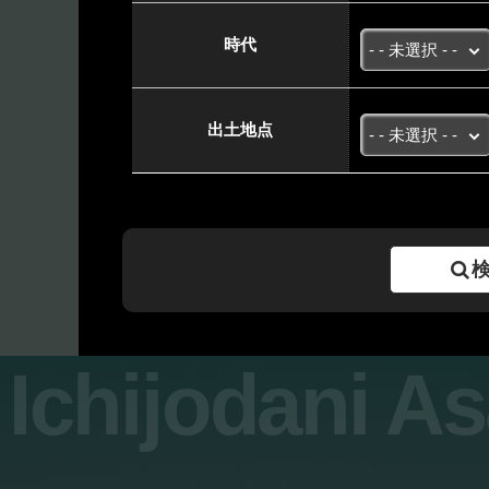
時代
出土地点
Ichijodani A