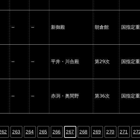
―
―
新御殿
朝倉館
国指定重
―
―
平井・川合殿
第29次
国指定重
―
―
赤渕・奥間野
第36次
国指定重
262
263
264
265
266
267
268
269
270
271
27