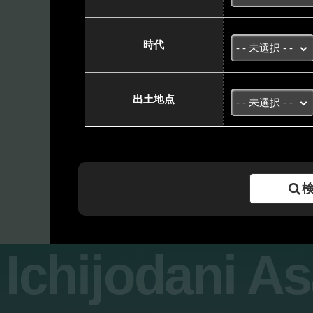
時代
出土地点
Ichijodani A