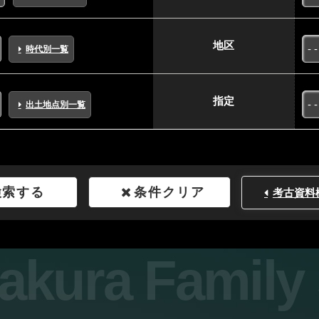
地区
時代別一覧
指定
出土地点別一覧
検索する
条件クリア
考古資料
sakura Famil