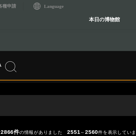
各種申請
システム
Language
歴史資料検索システム
石造物
本日の博物館
2866件
2551
2560
の情報がありました
～
件を表示してい