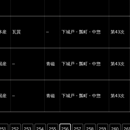
本産
瓦質
―
下城戸・瓢町・中惣
第43次
国産
―
青磁
下城戸・瓢町・中惣
第43次
国産
―
青磁
下城戸・瓢町・中惣
第43次
251
252
253
254
255
256
257
258
259
260
26