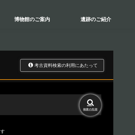
検索システム
関係図書一覧
トップ
資料データベース
考古資料検索
博物館のご案内
遺跡のご紹介
考古資料検索の利用にあたって
検索の
先頭
ます