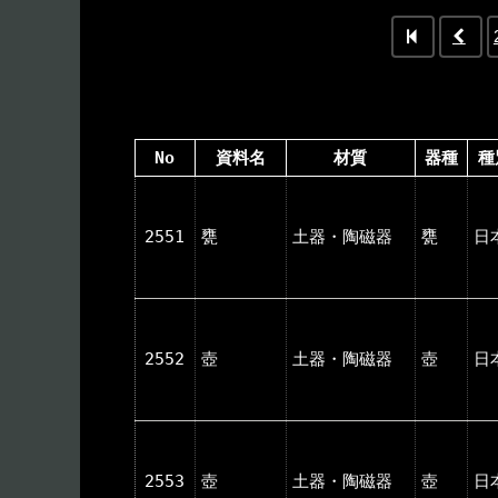
No
資料名
材質
器種
種
2551
甕
土器・陶磁器
甕
日
2552
壺
土器・陶磁器
壺
日
2553
壺
土器・陶磁器
壺
日