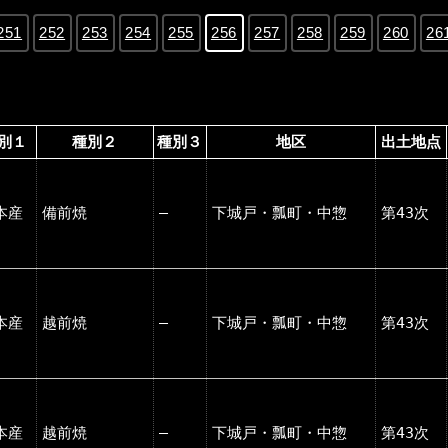
251
252
253
254
255
256
257
258
259
260
26
別１
種別２
種別３
地区
出土地点
本産
備前焼
―
下城戸・瓢町・中惣
第43次
本産
越前焼
―
下城戸・瓢町・中惣
第43次
本産
越前焼
―
下城戸・瓢町・中惣
第43次