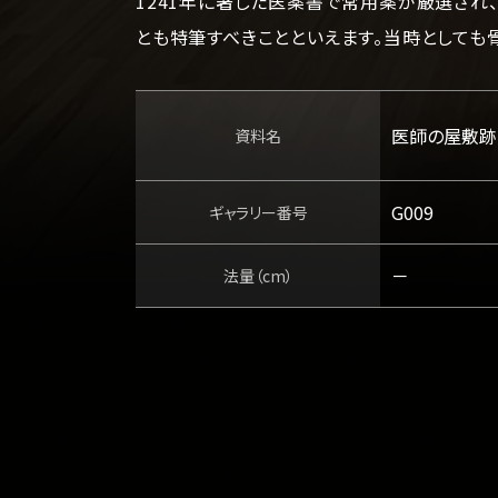
1241年に著した医薬書で常用薬が厳選され
とも特筆すべきことといえます。当時としても
医師の屋敷跡
資料名
G009
ギャラリー番号
－
法量（cm）