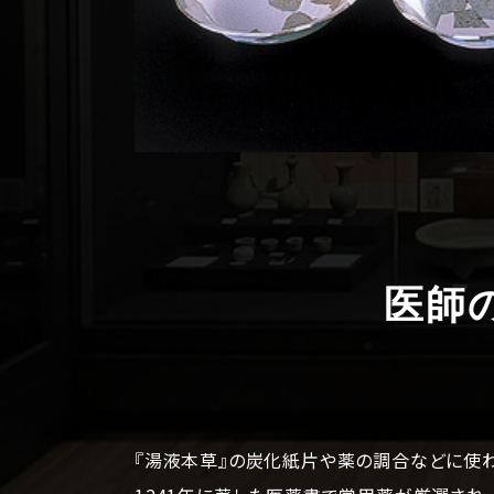
医師
『湯液本草』の炭化紙片や薬の調合などに使