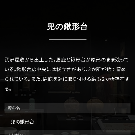
博物館のご案内
About
遺跡のご紹介
Site
兜の鍬形台
アクセス
Access
武家屋敷から出土した。眉庇と鍬形台が原形のまま残って
各種申請
Applications
いる。鍬形台の中央には祓立台があり、3か所が鋲で留め
られている。また、眉庇を鉢に取り付ける鋲も２か所存在す
トピックス
Topics
る。
イベント
Event
資料名
デジタルアーカイブ
Digital Archive
兜の鍬形台
その他のご案内
ふりがな
Others