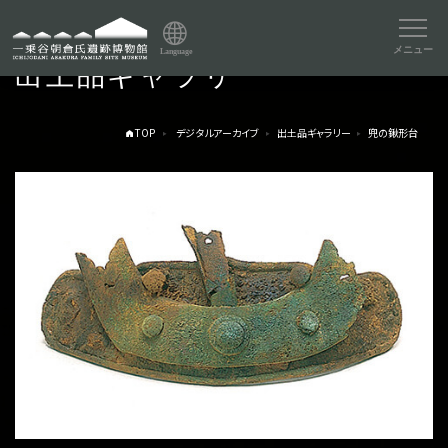
メニュー
Language
出土品ギャラリー
TOP
デジタルアーカイブ
出土品ギャラリー
兜の鍬形台
トップページ
Index
本日の博物館
Today