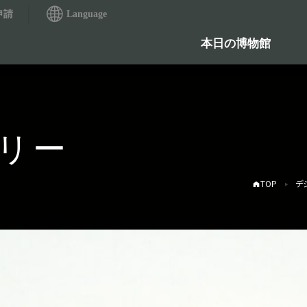
申請
Language
本日の博物館
リー
TOP
デ