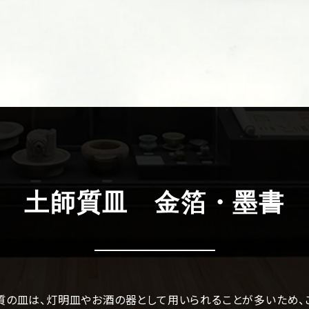
土師質皿 金箔・墨書
質の皿は、灯明皿やお酒の器として用いられることが多いため、