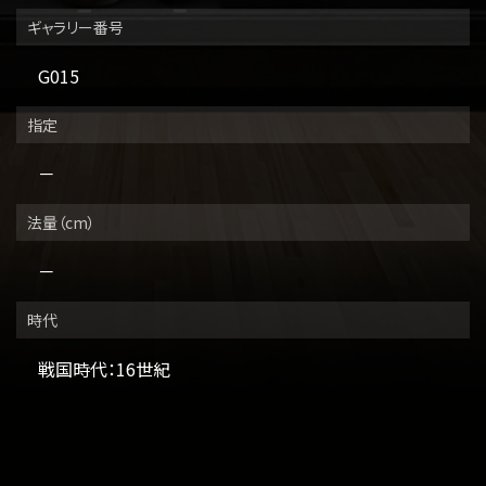
ギャラリー番号
G015
指定
－
法量（cm）
－
時代
戦国時代：16世紀