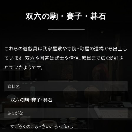
博物館のご案内
About
双六の駒・賽子・碁石
遺跡のご紹介
Site
アクセス
Access
これらの遊戯具は武家屋敷や寺院・町屋の遺構から出土し
ています。双六や囲碁は武士や僧侶、庶民まで広く愛好さ
各種申請
Applications
れていたようです。
トピックス
Topics
資料名
イベント
Event
双六の駒・賽子・碁石
デジタルアーカイブ
Digital Archive
ふりがな
すごろくのこま・さいころ・ごいし
その他のご案内
Others