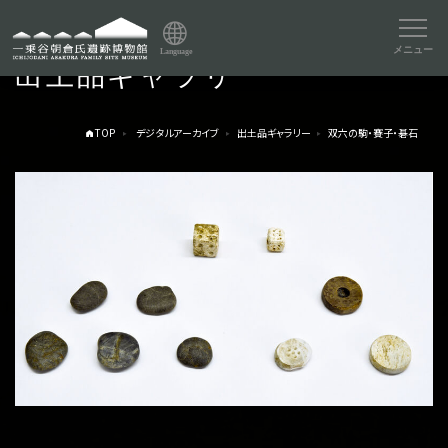
メニュー
Language
出土品ギャラリー
TOP
デジタルアーカイブ
出土品ギャラリー
双六の駒・賽子・碁石
トップページ
Index
本日の博物館
Today