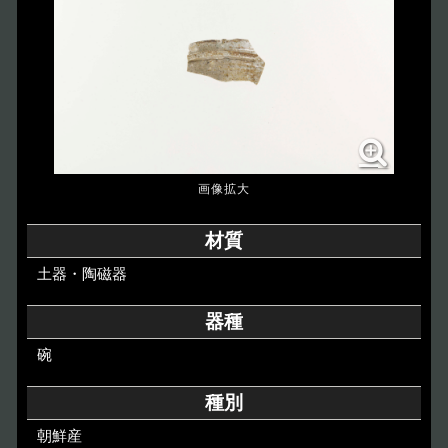
博物館のご案内
About
遺跡のご紹介
Site
アクセス
Access
各種申請
材質
Applications
土器・陶磁器
トピックス
Topics
器種
碗
イベント
Event
種別
デジタルアーカイブ
Digital Archive
朝鮮産