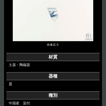
博物館のご案内
About
遺跡のご紹介
Site
アクセス
Access
各種申請
材質
Applications
土器・陶磁器
トピックス
Topics
器種
皿
イベント
Event
種別
デジタルアーカイブ
Digital Archive
中国産 染付