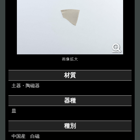
博物館のご案内
About
遺跡のご紹介
Site
アクセス
Access
各種申請
材質
Applications
土器・陶磁器
トピックス
Topics
器種
皿
イベント
Event
種別
デジタルアーカイブ
Digital Archive
中国産 白磁