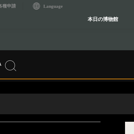
各種申請
システム
Language
歴史資料検索システム
石造物
本日の博物館