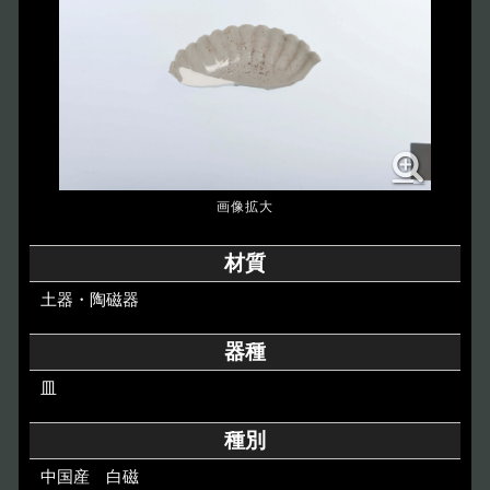
博物館のご案内
About
遺跡のご紹介
Site
アクセス
Access
各種申請
材質
Applications
土器・陶磁器
トピックス
Topics
器種
皿
イベント
Event
種別
デジタルアーカイブ
Digital Archive
中国産 白磁