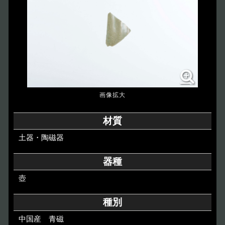
博物館のご案内
About
遺跡のご紹介
Site
アクセス
Access
各種申請
材質
Applications
土器・陶磁器
トピックス
Topics
器種
壺
イベント
Event
種別
デジタルアーカイブ
Digital Archive
中国産 青磁