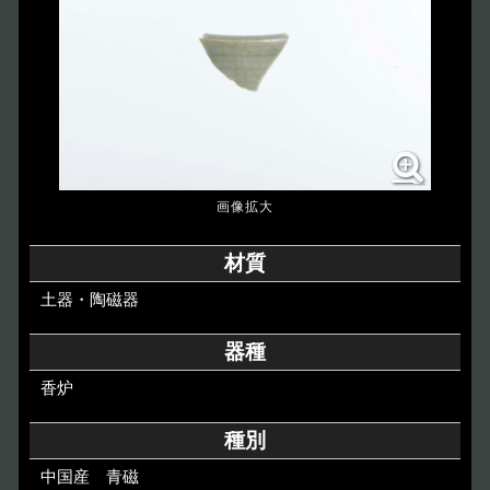
博物館のご案内
About
遺跡のご紹介
Site
アクセス
Access
各種申請
材質
Applications
土器・陶磁器
トピックス
Topics
器種
香炉
イベント
Event
種別
デジタルアーカイブ
Digital Archive
中国産 青磁