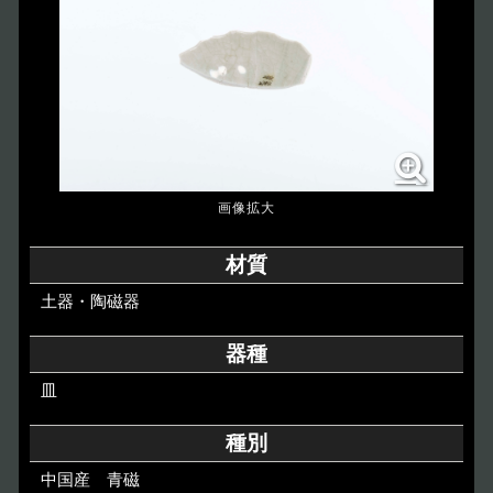
博物館のご案内
About
遺跡のご紹介
Site
アクセス
Access
各種申請
材質
Applications
土器・陶磁器
トピックス
Topics
器種
皿
イベント
Event
種別
デジタルアーカイブ
Digital Archive
中国産 青磁