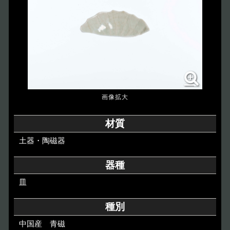
博物館のご案内
About
遺跡のご紹介
Site
アクセス
Access
各種申請
材質
Applications
土器・陶磁器
トピックス
Topics
器種
皿
イベント
Event
種別
デジタルアーカイブ
Digital Archive
中国産 青磁