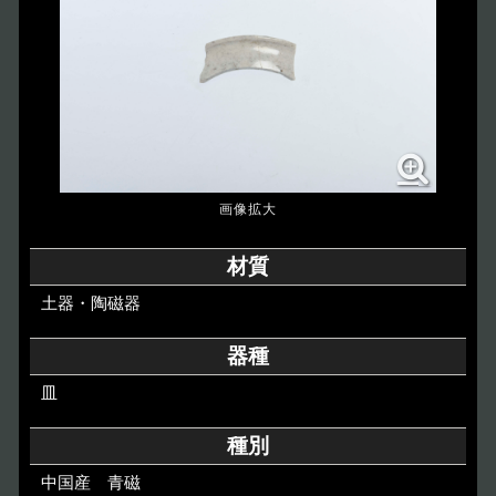
博物館のご案内
About
遺跡のご紹介
Site
アクセス
Access
各種申請
材質
Applications
土器・陶磁器
トピックス
Topics
器種
皿
イベント
Event
種別
デジタルアーカイブ
Digital Archive
中国産 青磁