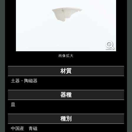
博物館のご案内
About
遺跡のご紹介
Site
アクセス
Access
各種申請
材質
Applications
土器・陶磁器
トピックス
Topics
器種
皿
イベント
Event
種別
デジタルアーカイブ
Digital Archive
中国産 青磁