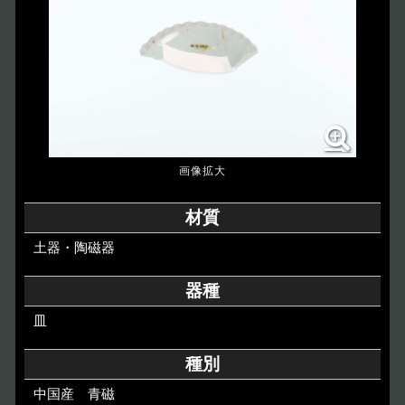
博物館のご案内
About
遺跡のご紹介
Site
アクセス
Access
各種申請
材質
Applications
土器・陶磁器
トピックス
Topics
器種
皿
イベント
Event
種別
デジタルアーカイブ
Digital Archive
中国産 青磁