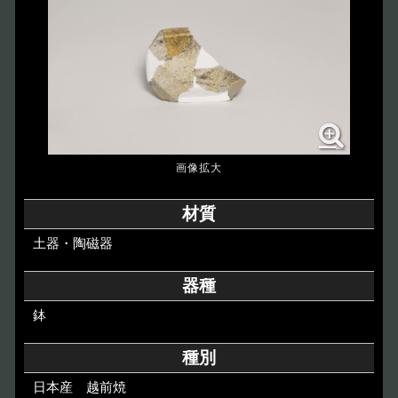
博物館のご案内
About
遺跡のご紹介
Site
アクセス
Access
各種申請
材質
Applications
土器・陶磁器
トピックス
Topics
器種
鉢
イベント
Event
種別
デジタルアーカイブ
Digital Archive
日本産 越前焼