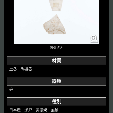
博物館のご案内
About
遺跡のご紹介
Site
アクセス
Access
各種申請
材質
Applications
土器・陶磁器
トピックス
Topics
器種
碗
イベント
Event
種別
デジタルアーカイブ
Digital Archive
日本産 瀬戸・美濃焼 無釉