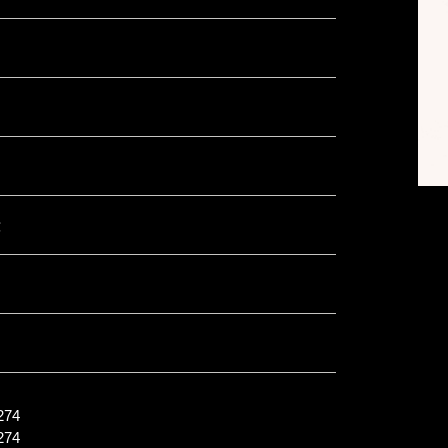
殿
74
74