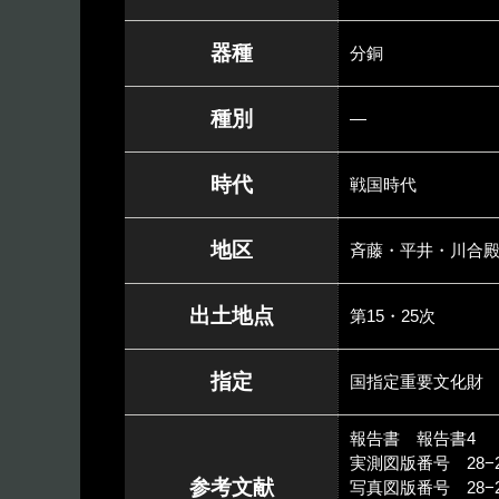
器種
分銅
種別
―
時代
戦国時代
地区
斉藤・平井・川合
出土地点
第15・25次
指定
国指定重要文化財
報告書 報告書4
実測図版番号 28−2
参考文献
写真図版番号 28−2