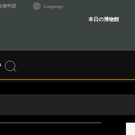
各種申請
システム
Language
歴史資料検索システム
石造物
本日の博物館