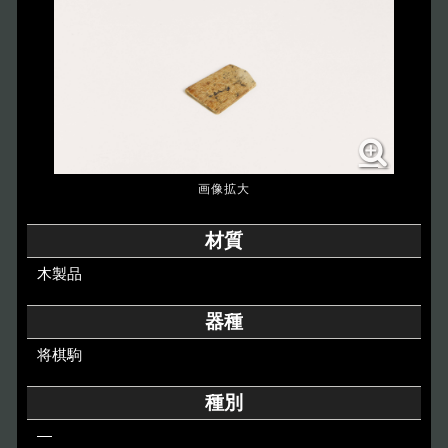
博物館のご案内
About
遺跡のご紹介
Site
アクセス
Access
各種申請
材質
Applications
木製品
トピックス
Topics
器種
将棋駒
イベント
Event
種別
デジタルアーカイブ
Digital Archive
―