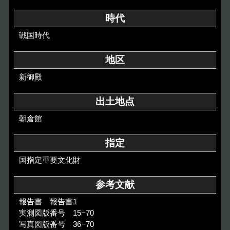
その他のご案内
時代
Others
戦国時代
地区
新御殿
出土地点
朝倉館
指定
国指定重要文化財
参考文献
報告書 報告書1
実測図版番号 15−70
写真図版番号 36−70