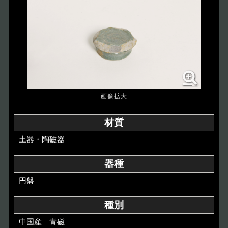
博物館のご案内
About
遺跡のご紹介
Site
アクセス
Access
各種申請
材質
Applications
土器・陶磁器
トピックス
Topics
器種
円盤
イベント
Event
種別
デジタルアーカイブ
Digital Archive
中国産 青磁