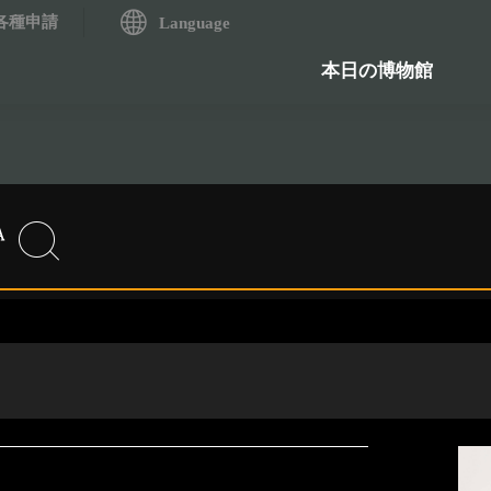
各種申請
システム
Language
歴史資料検索システム
石造物
本日の博物館