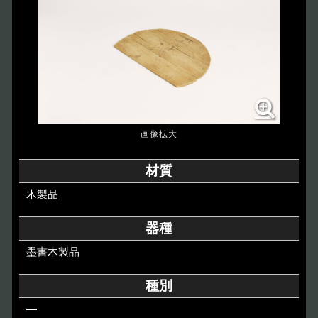
博物館のご案内
About
遺跡のご紹介
Site
アクセス
Access
各種申請
材質
Applications
木製品
トピックス
Topics
器種
墨書木製品
イベント
Event
種別
デジタルアーカイブ
Digital Archive
―