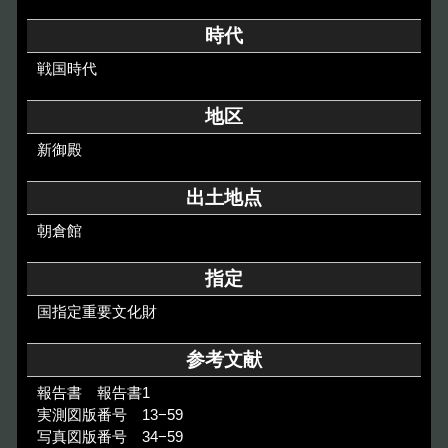
その他のご案内
時代
Others
戦国時代
地区
新御殿
出土地点
朝倉館
指定
国指定重要文化財
参考文献
報告書 報告書1
実測図版番号 13−59
写真図版番号 34−59