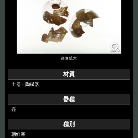
博物館のご案内
About
遺跡のご紹介
Site
アクセス
Access
各種申請
材質
Applications
土器・陶磁器
トピックス
Topics
器種
壺
イベント
Event
種別
デジタルアーカイブ
Digital Archive
朝鮮産