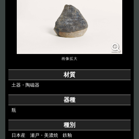
博物館のご案内
About
遺跡のご紹介
Site
アクセス
Access
各種申請
材質
Applications
土器・陶磁器
トピックス
Topics
器種
瓶
イベント
Event
種別
デジタルアーカイブ
Digital Archive
日本産 瀬戸・美濃焼 鉄釉