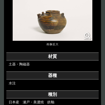
博物館のご案内
About
遺跡のご紹介
Site
アクセス
Access
各種申請
材質
Applications
土器・陶磁器
トピックス
Topics
器種
水注
イベント
Event
種別
デジタルアーカイブ
Digital Archive
日本産 瀬戸・美濃焼 鉄釉