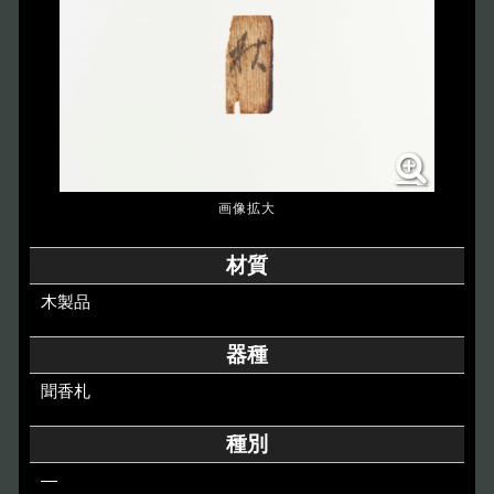
博物館のご案内
About
遺跡のご紹介
Site
アクセス
Access
各種申請
材質
Applications
木製品
トピックス
Topics
器種
聞香札
イベント
Event
種別
デジタルアーカイブ
Digital Archive
―