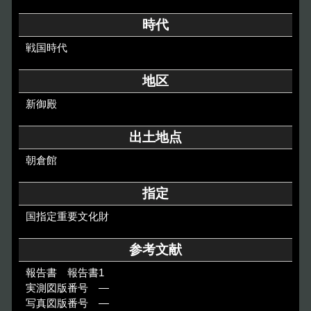
その他のご案内
時代
Others
戦国時代
地区
新御殿
出土地点
朝倉館
指定
国指定重要文化財
参考文献
報告書 報告書1
実測図版番号 ―
写真図版番号 ―