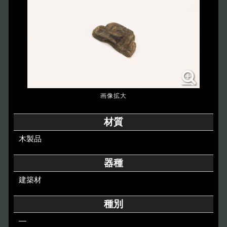
博物館のご案内
About
遺跡のご紹介
Site
アクセス
Access
各種申請
材質
Applications
木製品
トピックス
Topics
器種
建築材
イベント
Event
種別
デジタルアーカイブ
Digital Archive
―