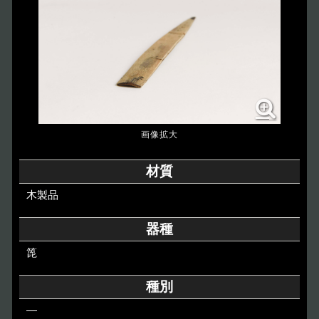
博物館のご案内
About
遺跡のご紹介
Site
アクセス
Access
各種申請
材質
Applications
木製品
トピックス
Topics
器種
箆
イベント
Event
種別
デジタルアーカイブ
Digital Archive
―