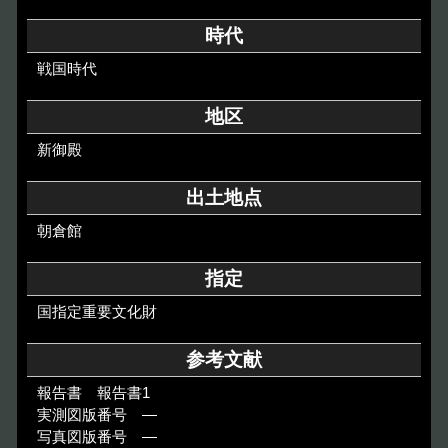
その他のご案内
時代
Others
戦国時代
地区
新御殿
出土地点
朝倉館
指定
国指定重要文化財
参考文献
報告書 報告書1
実測図版番号 ―
写真図版番号 ―