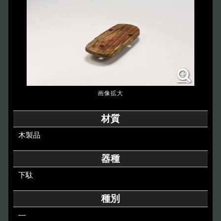
博物館のご案内
About
遺跡のご紹介
Site
アクセス
Access
各種申請
材質
Applications
木製品
トピックス
Topics
器種
下駄
イベント
Event
種別
デジタルアーカイブ
Digital Archive
―