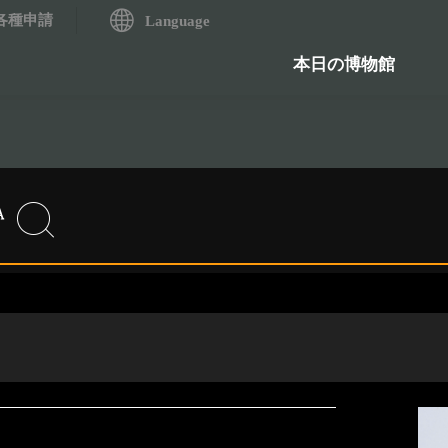
各種申請
システム
Language
歴史資料検索システム
石造物
本日の博物館