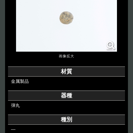
博物館のご案内
About
遺跡のご紹介
Site
アクセス
Access
各種申請
材質
Applications
金属製品
トピックス
Topics
器種
弾丸
イベント
Event
種別
デジタルアーカイブ
Digital Archive
―