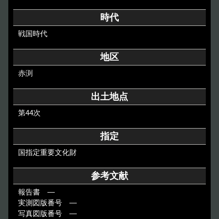
その他のご案内
時代
Others
戦国時代
地区
赤渕
出土地点
第44次
指定
国指定重要文化財
参考文献
報告書 ―
実測図版番号 ―
写真図版番号 ―