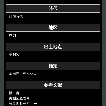
その他のご案内
時代
Others
戦国時代
地区
赤渕
出土地点
第44次
指定
国指定重要文化財
参考文献
報告書 ―
実測図版番号 ―
写真図版番号 ―