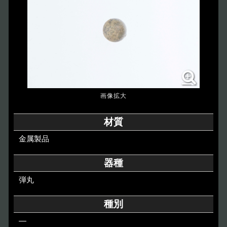
博物館のご案内
About
遺跡のご紹介
Site
アクセス
Access
各種申請
材質
Applications
金属製品
トピックス
Topics
器種
弾丸
イベント
Event
種別
デジタルアーカイブ
Digital Archive
―