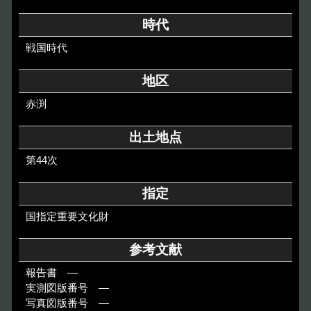
その他のご案内
時代
Others
戦国時代
地区
赤渕
出土地点
第44次
指定
国指定重要文化財
参考文献
報告書 ―
実測図版番号 ―
写真図版番号 ―