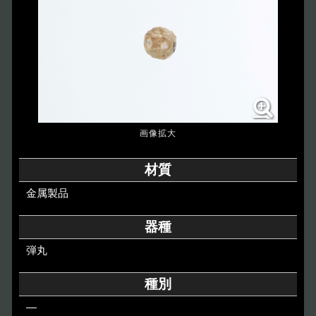
博物館のご案内
About
遺跡のご紹介
Site
アクセス
Access
各種申請
材質
Applications
金属製品
トピックス
Topics
器種
弾丸
イベント
Event
種別
デジタルアーカイブ
Digital Archive
―