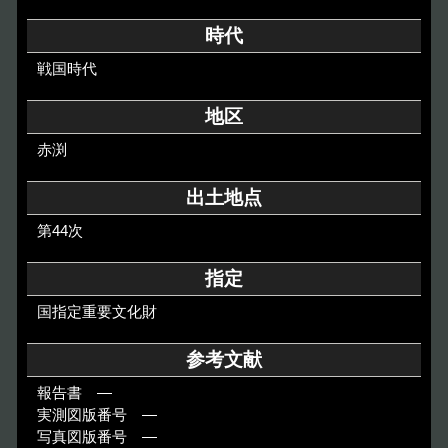
その他のご案内
時代
Others
戦国時代
地区
赤渕
出土地点
第44次
指定
国指定重要文化財
参考文献
報告書 ―
実測図版番号 ―
写真図版番号 ―