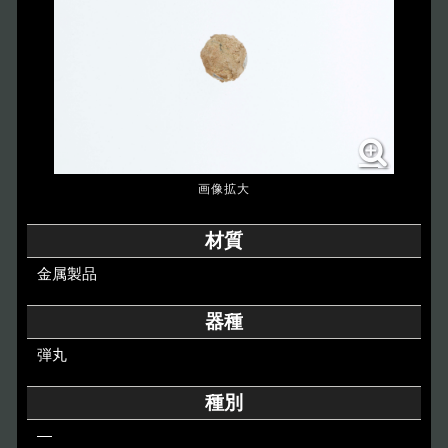
博物館のご案内
About
遺跡のご紹介
Site
アクセス
Access
各種申請
材質
Applications
金属製品
トピックス
Topics
器種
弾丸
イベント
Event
種別
デジタルアーカイブ
Digital Archive
―